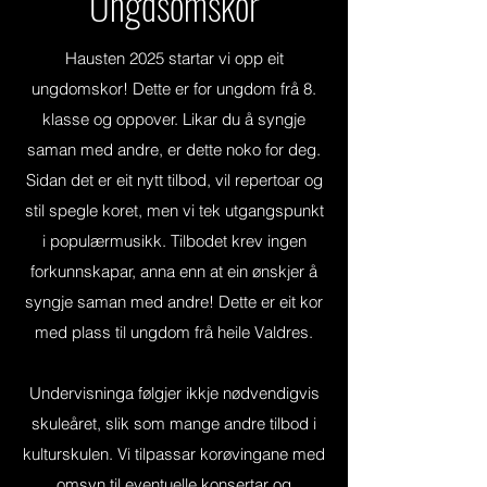
Ungdsomskor
Hausten 2025 startar vi opp eit
ungdomskor! Dette er for ungdom frå 8.
klasse og oppover. Likar du å syngje
saman med andre, er dette noko for deg.
Sidan det er eit nytt tilbod, vil repertoar og
stil spegle koret, men vi tek utgangspunkt
i populærmusikk. Tilbodet krev ingen
forkunnskapar, anna enn at ein ønskjer å
syngje saman med andre! Dette er eit kor
med plass til ungdom frå heile Valdres.
Undervisninga følgjer ikkje nødvendigvis
skuleåret, slik som mange andre tilbod i
kulturskulen. Vi tilpassar korøvingane med
omsyn til eventuelle konsertar og