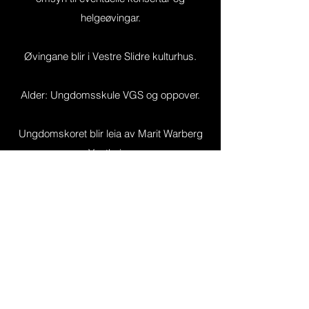
helgeøvingar.
Øvingane blir i Vestre Slidre kulturhus.
Alder: Ungdomsskule VGS og oppover.
Ungdomskoret blir leia av Marit Warberg
Vestheim.
Søk her
Vestre Slidre Kulturskule