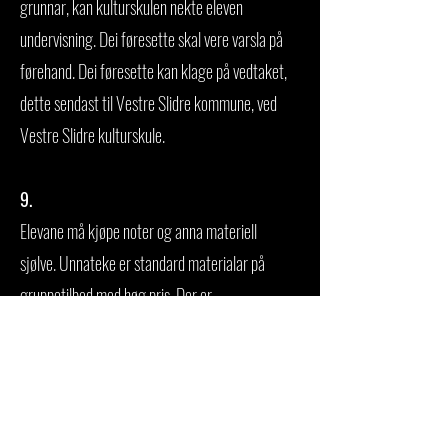
grunnar, kan kulturskulen nekte eleven
undervisning. Dei føresette skal vere varsla på
førehand. Dei føresette kan klage på vedtaket,
dette sendast til Vestre Slidre kommune, ved
Vestre Slidre kulturskule.
9.
Elevane må kjøpe noter og anna materiell
sjølve. Unnateke er standard materialar på
gruppetilbod med høg pris. Der er
materialkostnaden innbakt i prisen.
10.
Det vert gitt søskenrabatt for husstandar med