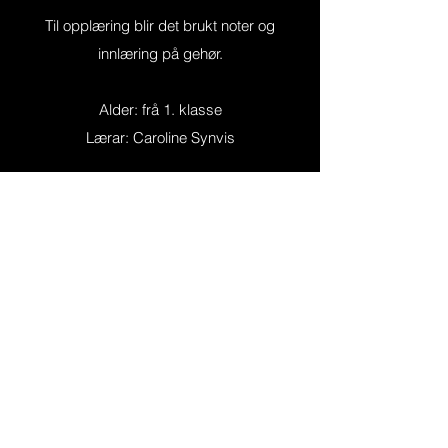
Til opplæring blir det brukt noter og
innlæring på gehør.
Alder: frå 1. klasse
Lærar: Caroline Synvis
Søk her
Vestre Slidre Kulturskule